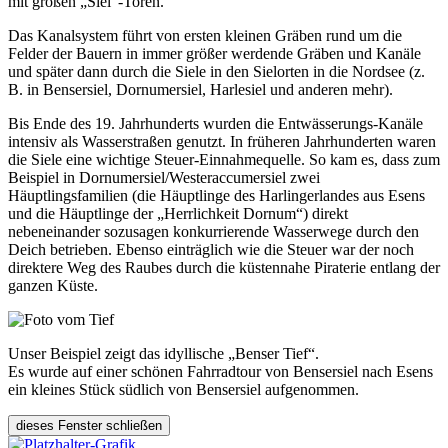
mit großen „Siel“-Toren.
Das Kanalsystem führt von ersten kleinen Gräben rund um die
Felder der Bauern in immer größer werdende Gräben und Kanäle
und später dann durch die Siele in den Sielorten in die Nordsee (z.
B. in Bensersiel, Dornumersiel, Harlesiel und anderen mehr).
Bis Ende des 19. Jahrhunderts wurden die Entwässerungs-Kanäle
intensiv als Wasserstraßen genutzt. In früheren Jahrhunderten waren
die Siele eine wichtige Steuer-Einnahmequelle. So kam es, dass zum
Beispiel in Dornumersiel/Westeraccumersiel zwei
Häuptlingsfamilien (die Häuptlinge des Harlingerlandes aus Esens
und die Häuptlinge der „Herrlichkeit Dornum“) direkt
nebeneinander sozusagen konkurrierende Wasserwege durch den
Deich betrieben. Ebenso einträglich wie die Steuer war der noch
direktere Weg des Raubes durch die küstennahe Piraterie entlang der
ganzen Küste.
Unser Beispiel zeigt das idyllische „Benser Tief“.
Es wurde auf einer schönen Fahrradtour von Bensersiel nach Esens
ein kleines Stück südlich von Bensersiel aufgenommen.
dieses Fenster schließen