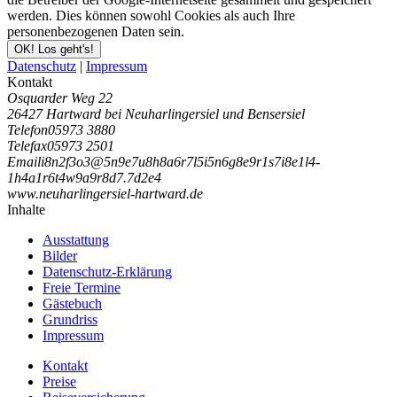
werden. Dies können sowohl Cookies als auch Ihre
personenbezogenen Daten sein.
OK! Los geht's!
Datenschutz
|
Impressum
Kontakt
Osquarder Weg 22
26427 Hartward bei Neuharlingersiel und Bensersiel
Telefon
05973 3880
Telefax
05973 2501
Email
i
8
n
2
f
3
o
3
@
5
n
9
e
7
u
8
h
8
a
6
r
7
l
5
i
5
n
6
g
8
e
9
r
1
s
7
i
8
e
1
l
4
-
1
h
4
a
1
r
6
t
4
w
9
a
9
r
8
d
7
.
7
d
2
e
4
www.neuharlingersiel-hartward.de
Inhalte
Ausstattung
Bilder
Datenschutz-Erklärung
Freie Termine
Gästebuch
Grundriss
Impressum
Kontakt
Preise